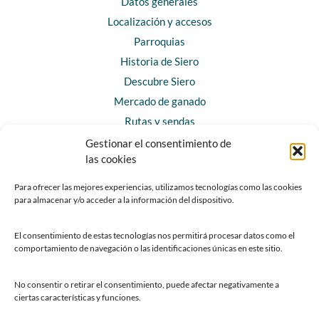
Datos generales
Localización y accesos
Parroquias
Historia de Siero
Descubre Siero
Mercado de ganado
Rutas y sendas
Gestionar el consentimiento de
las cookies
CONTACTO
Horarios y contacto
Para ofrecer las mejores experiencias, utilizamos tecnologías como las cookies
para almacenar y/o acceder a la información del dispositivo.
Teléfonos de interés
Formulario de contacto
El consentimiento de estas tecnologías nos permitirá procesar datos como el
Chatbot Siero
comportamiento de navegación o las identificaciones únicas en este sitio.
SEDES ELECTRÓNICAS
No consentir o retirar el consentimiento, puede afectar negativamente a
ciertas características y funciones.
Sede del Ayuntamiento de Siero
Sede de la Fundación Municipal de Cultura