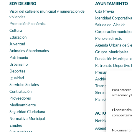
SOY DE SIERO
AYUNTAMIENTO
Visor del callejero municipal y numeración de
Cita Previa
viviendas
Identidad Corporativ
Promoción Económica
Saluda del Alcalde
Cultura
Corporación municipa
Educación
Pleno en directo
Juventud
Agenda Urbana de Si
Animales Abandonados
Grupos Municipales
Patrimonio
Fundación Municipal 
Urbanismo
Patronato Deportivo 
Deportes
Presupuestos municip
Igualdad
Archivo municipal
Servicios Sociales
Transparencia
Para ofrecer 
Contratación
Siero en Cifras
almacenar y/o
Proveedores
Plan de igualdad
Medioambiente
El consentim
Seguridad Ciudadana
ACTUALIDAD
comportamient
Normativa Municipal
Noticias
Empleo
Agenda
No consentir 