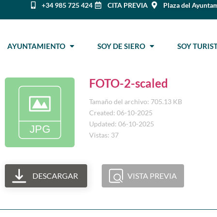
+34 985 725 424
CITA PREVIA
Plaza del Ayuntam
AYUNTAMIENTO
SOY DE SIERO
SOY TURI
FOTO-2-scaled
Tamaño del archivo: 705.13 KB
Created: 06-10-2025
Updated: 06-10-2025
Vistas: 37
DESCARGAR
VISTA PREVIA