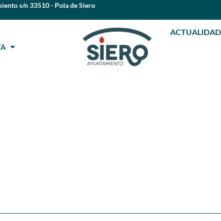
iento s/n 33510 - Pola de Siero
ACTUALIDAD
STA