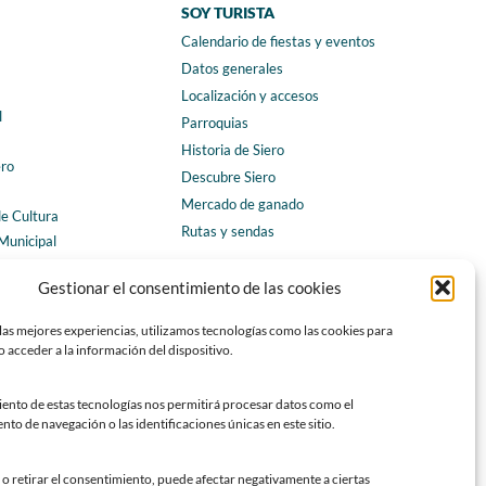
SOY TURISTA
Calendario de fiestas y eventos
a
Datos generales
Localización y accesos
l
Parroquias
Historia de Siero
ero
Descubre Siero
Mercado de ganado
de Cultura
Rutas y sendas
Municipal
ales
CONTACTO
Gestionar el consentimiento de las cookies
Horarios y contacto
las mejores experiencias, utilizamos tecnologías como las cookies para
Teléfonos de interés
 acceder a la información del dispositivo.
Formulario de contacto
Chatbot Siero
iento de estas tecnologías nos permitirá procesar datos como el
o de navegación o las identificaciones únicas en este sitio.
SEDES ELECTRÓNICAS
Sede del Ayuntamiento de Siero
o retirar el consentimiento, puede afectar negativamente a ciertas