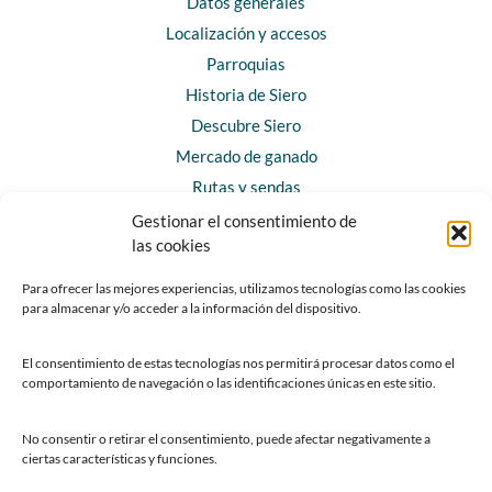
Datos generales
Localización y accesos
Parroquias
Historia de Siero
Descubre Siero
Mercado de ganado
Rutas y sendas
Gestionar el consentimiento de
las cookies
CONTACTO
Horarios y contacto
Para ofrecer las mejores experiencias, utilizamos tecnologías como las cookies
para almacenar y/o acceder a la información del dispositivo.
Teléfonos de interés
Formulario de contacto
El consentimiento de estas tecnologías nos permitirá procesar datos como el
Chatbot Siero
comportamiento de navegación o las identificaciones únicas en este sitio.
SEDES ELECTRÓNICAS
No consentir o retirar el consentimiento, puede afectar negativamente a
ciertas características y funciones.
Sede del Ayuntamiento de Siero
Sede de la Fundación Municipal de Cultura