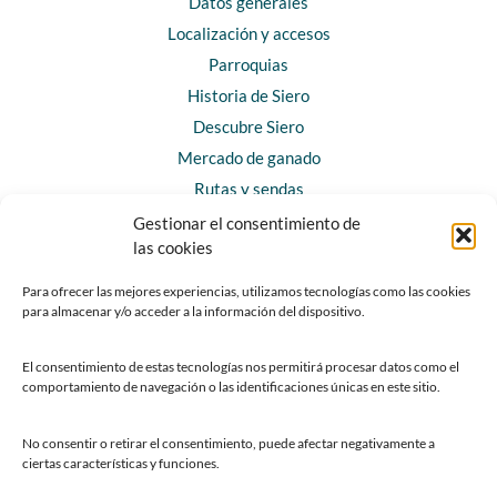
Datos generales
Localización y accesos
Parroquias
Historia de Siero
Descubre Siero
Mercado de ganado
Rutas y sendas
Gestionar el consentimiento de
las cookies
CONTACTO
Horarios y contacto
Para ofrecer las mejores experiencias, utilizamos tecnologías como las cookies
para almacenar y/o acceder a la información del dispositivo.
Teléfonos de interés
Formulario de contacto
El consentimiento de estas tecnologías nos permitirá procesar datos como el
Chatbot Siero
comportamiento de navegación o las identificaciones únicas en este sitio.
SEDES ELECTRÓNICAS
No consentir o retirar el consentimiento, puede afectar negativamente a
ciertas características y funciones.
Sede del Ayuntamiento de Siero
Sede de la Fundación Municipal de Cultura