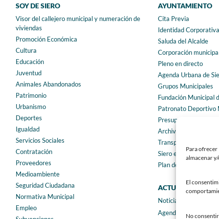
SOY DE SIERO
AYUNTAMIENTO
Visor del callejero municipal y numeración de
Cita Previa
viviendas
Identidad Corporativ
Promoción Económica
Saluda del Alcalde
Cultura
Corporación municipa
Educación
Pleno en directo
Juventud
Agenda Urbana de Si
Animales Abandonados
Grupos Municipales
Patrimonio
Fundación Municipal 
Urbanismo
Patronato Deportivo 
Deportes
Presupuestos municip
Igualdad
Archivo municipal
Servicios Sociales
Transparencia
Para ofrecer 
Contratación
Siero en Cifras
almacenar y/o
Proveedores
Plan de igualdad
Medioambiente
El consentim
Seguridad Ciudadana
ACTUALIDAD
comportamient
Normativa Municipal
Noticias
Empleo
Agenda
No consentir 