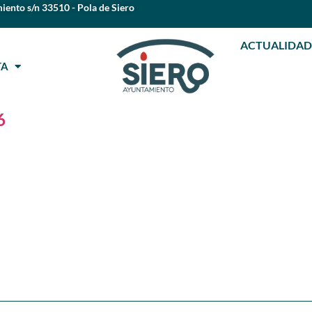
iento s/n 33510 - Pola de Siero
ACTUALIDAD
STA
6