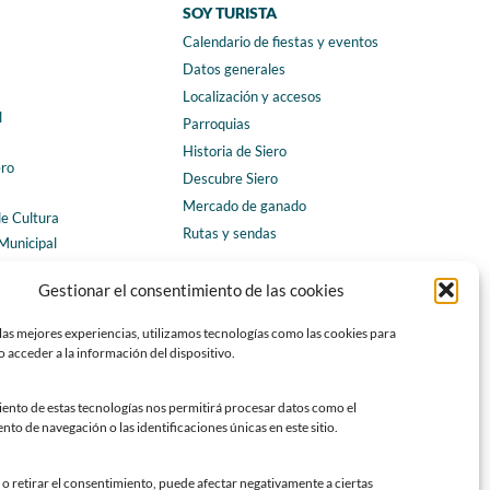
SOY TURISTA
Calendario de fiestas y eventos
a
Datos generales
Localización y accesos
l
Parroquias
Historia de Siero
ero
Descubre Siero
Mercado de ganado
de Cultura
Rutas y sendas
Municipal
ales
CONTACTO
Gestionar el consentimiento de las cookies
Horarios y contacto
las mejores experiencias, utilizamos tecnologías como las cookies para
Teléfonos de interés
 acceder a la información del dispositivo.
Formulario de contacto
Chatbot Siero
iento de estas tecnologías nos permitirá procesar datos como el
o de navegación o las identificaciones únicas en este sitio.
SEDES ELECTRÓNICAS
Sede del Ayuntamiento de Siero
o retirar el consentimiento, puede afectar negativamente a ciertas