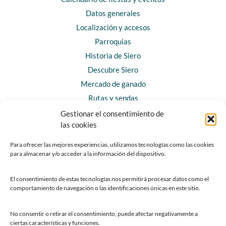
Datos generales
Localización y accesos
Parroquias
Historia de Siero
Descubre Siero
Mercado de ganado
Rutas y sendas
Gestionar el consentimiento de
las cookies
CONTACTO
Horarios y contacto
Para ofrecer las mejores experiencias, utilizamos tecnologías como las cookies
para almacenar y/o acceder a la información del dispositivo.
Teléfonos de interés
Formulario de contacto
El consentimiento de estas tecnologías nos permitirá procesar datos como el
Chatbot Siero
comportamiento de navegación o las identificaciones únicas en este sitio.
SEDES ELECTRÓNICAS
No consentir o retirar el consentimiento, puede afectar negativamente a
ciertas características y funciones.
Sede del Ayuntamiento de Siero