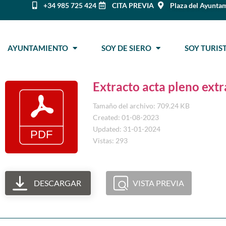
+34 985 725 424
CITA PREVIA
Plaza del Ayuntam
AYUNTAMIENTO
SOY DE SIERO
SOY TURI
Extracto acta pleno ext
Tamaño del archivo: 709.24 KB
Created: 01-08-2023
Updated: 31-01-2024
Vistas: 293
DESCARGAR
VISTA PREVIA