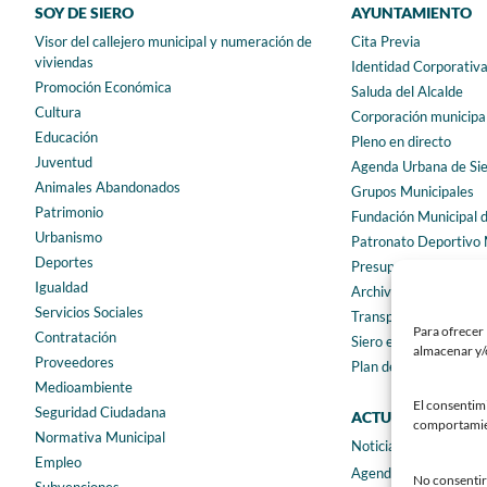
SOY DE SIERO
AYUNTAMIENTO
Visor del callejero municipal y numeración de
Cita Previa
viviendas
Identidad Corporativ
Promoción Económica
Saluda del Alcalde
Cultura
Corporación municipa
Educación
Pleno en directo
Juventud
Agenda Urbana de Si
Animales Abandonados
Grupos Municipales
Patrimonio
Fundación Municipal 
Urbanismo
Patronato Deportivo 
Deportes
Presupuestos municip
Igualdad
Archivo municipal
Servicios Sociales
Transparencia
Para ofrecer 
Contratación
Siero en Cifras
almacenar y/o
Proveedores
Plan de igualdad
Medioambiente
El consentim
Seguridad Ciudadana
ACTUALIDAD
comportamient
Normativa Municipal
Noticias
Empleo
Agenda
No consentir 