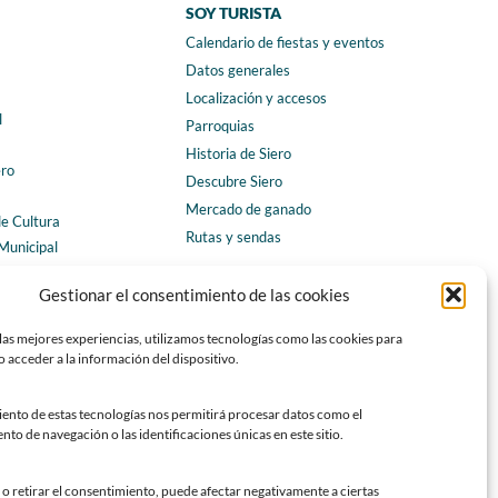
SOY TURISTA
Calendario de fiestas y eventos
a
Datos generales
Localización y accesos
l
Parroquias
Historia de Siero
ero
Descubre Siero
Mercado de ganado
de Cultura
Rutas y sendas
Municipal
ales
CONTACTO
Gestionar el consentimiento de las cookies
Horarios y contacto
las mejores experiencias, utilizamos tecnologías como las cookies para
Teléfonos de interés
 acceder a la información del dispositivo.
Formulario de contacto
Chatbot Siero
iento de estas tecnologías nos permitirá procesar datos como el
o de navegación o las identificaciones únicas en este sitio.
SEDES ELECTRÓNICAS
Sede del Ayuntamiento de Siero
o retirar el consentimiento, puede afectar negativamente a ciertas