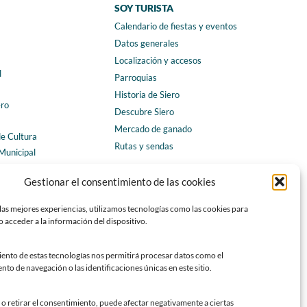
SOY TURISTA
Calendario de fiestas y eventos
a
Datos generales
Localización y accesos
l
Parroquias
Historia de Siero
ero
Descubre Siero
Mercado de ganado
de Cultura
Rutas y sendas
Municipal
ales
CONTACTO
Gestionar el consentimiento de las cookies
Horarios y contacto
las mejores experiencias, utilizamos tecnologías como las cookies para
Teléfonos de interés
 acceder a la información del dispositivo.
Formulario de contacto
Chatbot Siero
iento de estas tecnologías nos permitirá procesar datos como el
o de navegación o las identificaciones únicas en este sitio.
SEDES ELECTRÓNICAS
Sede del Ayuntamiento de Siero
o retirar el consentimiento, puede afectar negativamente a ciertas