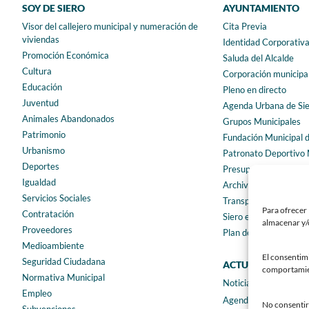
SOY DE SIERO
AYUNTAMIENTO
Visor del callejero municipal y numeración de
Cita Previa
viviendas
Identidad Corporativ
Promoción Económica
Saluda del Alcalde
Cultura
Corporación municipa
Educación
Pleno en directo
Juventud
Agenda Urbana de Si
Animales Abandonados
Grupos Municipales
Patrimonio
Fundación Municipal 
Urbanismo
Patronato Deportivo 
Deportes
Presupuestos municip
Igualdad
Archivo municipal
Servicios Sociales
Transparencia
Para ofrecer 
Contratación
Siero en Cifras
almacenar y/o
Proveedores
Plan de igualdad
Medioambiente
El consentim
Seguridad Ciudadana
ACTUALIDAD
comportamient
Normativa Municipal
Noticias
Empleo
Agenda
No consentir 