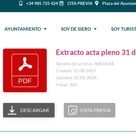
+34 985 725 424
CITA PREVIA
Plaza del Ayuntam
AYUNTAMIENTO
SOY DE SIERO
SOY TURI
Extracto acta pleno 31 
Tamaño del archivo: 808.04 KB
Created: 31-08-2023
Updated: 31-01-2024
Vistas: 304
DESCARGAR
VISTA PREVIA