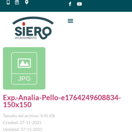
Exp.-Analia-Pello-e1764249608834-
150x150
Tamaño del archivo: 4.45 KB
Created: 27-11-2025
Updated: 27-11-2025