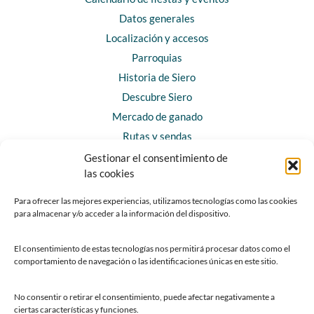
Datos generales
Localización y accesos
Parroquias
Historia de Siero
Descubre Siero
Mercado de ganado
Rutas y sendas
Gestionar el consentimiento de
las cookies
CONTACTO
Horarios y contacto
Para ofrecer las mejores experiencias, utilizamos tecnologías como las cookies
para almacenar y/o acceder a la información del dispositivo.
Teléfonos de interés
Formulario de contacto
El consentimiento de estas tecnologías nos permitirá procesar datos como el
Chatbot Siero
comportamiento de navegación o las identificaciones únicas en este sitio.
SEDES ELECTRÓNICAS
No consentir o retirar el consentimiento, puede afectar negativamente a
ciertas características y funciones.
Sede del Ayuntamiento de Siero