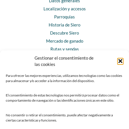
Datos generales
Localización y accesos
Parroquias
Historia de Siero
Descubre Siero
Mercado de ganado
Rutas y sendas
Gestionar el consentimiento de
las cookies
CONTACTO
Horarios y contacto
Para ofrecer las mejores experiencias, utilizamos tecnologías como las cookies
para almacenar y/o acceder a la información del dispositivo.
Teléfonos de interés
Formulario de contacto
El consentimiento de estas tecnologías nos permitirá procesar datos como el
Chatbot Siero
comportamiento de navegación o las identificaciones únicas en este sitio.
SEDES ELECTRÓNICAS
No consentir o retirar el consentimiento, puede afectar negativamente a
ciertas características y funciones.
Sede del Ayuntamiento de Siero
Sede de la Fundación Municipal de Cultura