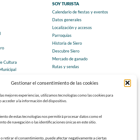
SOY TURISTA
Calendario de fiestas y eventos
a
Datos generales
Localización y accesos
l
Parroquias
Historia de Siero
ero
Descubre Siero
Mercado de ganado
de Cultura
Rutas y sendas
Municipal
ales
CONTACTO
Gestionar el consentimiento de las cookies
Horarios y contacto
las mejores experiencias, utilizamos tecnologías como las cookies para
Teléfonos de interés
 acceder a la información del dispositivo.
Formulario de contacto
Chatbot Siero
iento de estas tecnologías nos permitirá procesar datos como el
o de navegación o las identificaciones únicas en este sitio.
SEDES ELECTRÓNICAS
Sede del Ayuntamiento de Siero
o retirar el consentimiento, puede afectar negativamente a ciertas