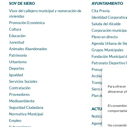
SOY DE SIERO
AYUNTAMIENTO
Visor del callejero municipal y numeración de
Cita Previa
viviendas
Identidad Corporativ
Promoción Económica
Saluda del Alcalde
Cultura
Corporación municipa
Educación
Pleno en directo
Juventud
Agenda Urbana de Si
Animales Abandonados
Grupos Municipales
Patrimonio
Fundación Municipal 
Urbanismo
Patronato Deportivo 
Deportes
Presupuestos municip
Igualdad
Archivo municipal
Servicios Sociales
Transparencia
Para ofrecer 
Contratación
Siero en Cifras
almacenar y/o
Proveedores
Plan de igualdad
Medioambiente
El consentim
Seguridad Ciudadana
ACTUALIDAD
comportamient
Normativa Municipal
Noticias
Empleo
Agenda
No consentir 