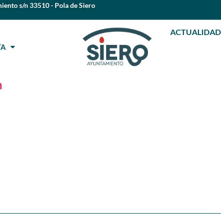
iento s/n 33510 - Pola de Siero
ACTUALIDAD
STA
n