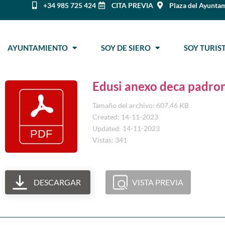
+34 985 725 424
CITA PREVIA
Plaza del Ayuntam
AYUNTAMIENTO
SOY DE SIERO
SOY TURI
Edusi anexo deca padro
Tamaño del archivo: 607.46 KB
Created: 14-11-2023
Updated: 14-11-2023
Vistas: 341
DESCARGAR
VISTA PREVIA