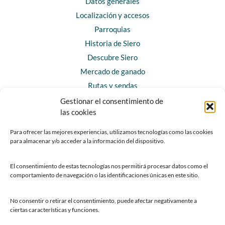
Datos generales
Localización y accesos
Parroquias
Historia de Siero
Descubre Siero
Mercado de ganado
Rutas y sendas
Gestionar el consentimiento de
las cookies
CONTACTO
Horarios y contacto
Para ofrecer las mejores experiencias, utilizamos tecnologías como las cookies
para almacenar y/o acceder a la información del dispositivo.
Teléfonos de interés
Formulario de contacto
El consentimiento de estas tecnologías nos permitirá procesar datos como el
Chatbot Siero
comportamiento de navegación o las identificaciones únicas en este sitio.
SEDES ELECTRÓNICAS
No consentir o retirar el consentimiento, puede afectar negativamente a
ciertas características y funciones.
Sede del Ayuntamiento de Siero
Sede de la Fundación Municipal de Cultura