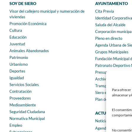
SOY DE SIERO
AYUNTAMIENTO
Visor del callejero municipal y numeración de
Cita Previa
viviendas
Identidad Corporativ
Promoción Económica
Saluda del Alcalde
Cultura
Corporación municipa
Educación
Pleno en directo
Juventud
Agenda Urbana de Si
Animales Abandonados
Grupos Municipales
Patrimonio
Fundación Municipal 
Urbanismo
Patronato Deportivo 
Deportes
Presupuestos municip
Igualdad
Archivo municipal
Servicios Sociales
Transparencia
Para ofrecer 
Contratación
Siero en Cifras
almacenar y/o
Proveedores
Plan de igualdad
Medioambiente
El consentim
Seguridad Ciudadana
ACTUALIDAD
comportamient
Normativa Municipal
Noticias
Empleo
Agenda
No consentir 