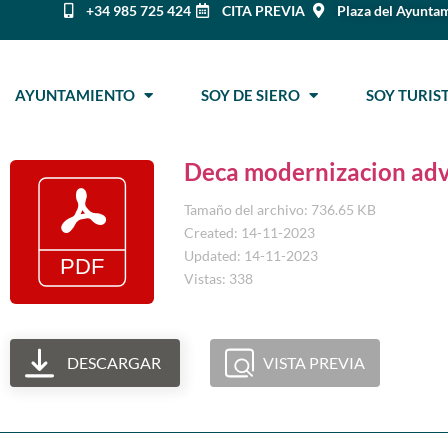
+34 985 725 424
CITA PREVIA
Plaza del Ayuntam
AYUNTAMIENTO
SOY DE SIERO
SOY TURI
Deca modernizacion ad
Tamaño del archivo: 736.65 KB
Created: 14-11-2023
Updated: 14-11-2023
Vistas: 338
DESCARGAR
VISTA PREVIA