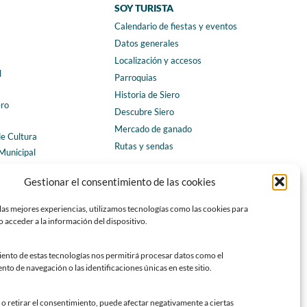
SOY TURISTA
Calendario de fiestas y eventos
a
Datos generales
Localización y accesos
l
Parroquias
Historia de Siero
ero
Descubre Siero
Mercado de ganado
de Cultura
Rutas y sendas
Municipal
ales
CONTACTO
Gestionar el consentimiento de las cookies
Horarios y contacto
las mejores experiencias, utilizamos tecnologías como las cookies para
Teléfonos de interés
 acceder a la información del dispositivo.
Formulario de contacto
Chatbot Siero
iento de estas tecnologías nos permitirá procesar datos como el
o de navegación o las identificaciones únicas en este sitio.
SEDES ELECTRÓNICAS
Sede del Ayuntamiento de Siero
o retirar el consentimiento, puede afectar negativamente a ciertas