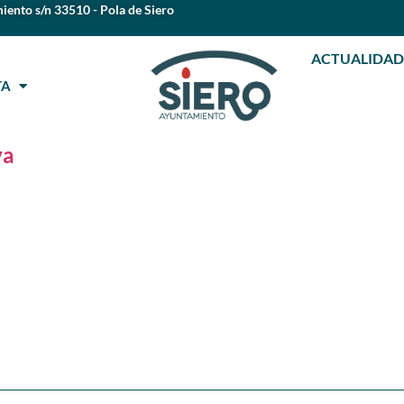
iento s/n 33510 - Pola de Siero
ACTUALIDAD
STA
va