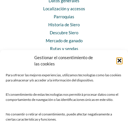
Datos generales
Localización y accesos
Parroquias
Historia de Siero
Descubre Siero
Mercado de ganado
Rutas y sendas
Gestionar el consentimiento de
las cookies
CONTACTO
Horarios y contacto
Para ofrecer las mejores experiencias, utilizamos tecnologías como las cookies
para almacenar y/o acceder a la información del dispositivo.
Teléfonos de interés
Formulario de contacto
El consentimiento de estas tecnologías nos permitirá procesar datos como el
Chatbot Siero
comportamiento de navegación o las identificaciones únicas en este sitio.
SEDES ELECTRÓNICAS
No consentir o retirar el consentimiento, puede afectar negativamente a
ciertas características y funciones.
Sede del Ayuntamiento de Siero
Sede de la Fundación Municipal de Cultura