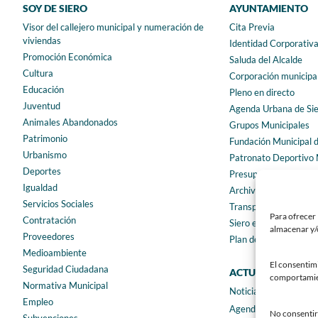
SOY DE SIERO
AYUNTAMIENTO
Visor del callejero municipal y numeración de
Cita Previa
viviendas
Identidad Corporativ
Promoción Económica
Saluda del Alcalde
Cultura
Corporación municipa
Educación
Pleno en directo
Juventud
Agenda Urbana de Si
Animales Abandonados
Grupos Municipales
Patrimonio
Fundación Municipal 
Urbanismo
Patronato Deportivo 
Deportes
Presupuestos municip
Igualdad
Archivo municipal
Servicios Sociales
Transparencia
Para ofrecer 
Contratación
Siero en Cifras
almacenar y/o
Proveedores
Plan de igualdad
Medioambiente
El consentim
Seguridad Ciudadana
ACTUALIDAD
comportamient
Normativa Municipal
Noticias
Empleo
Agenda
No consentir 