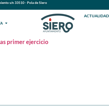
iento s/n 33510 - Pola de Siero
ACTUALIDAD
STA
as primer ejercicio