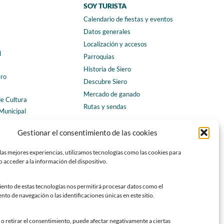
SOY TURISTA
Calendario de fiestas y eventos
a
Datos generales
Localización y accesos
l
Parroquias
Historia de Siero
ero
Descubre Siero
Mercado de ganado
de Cultura
Rutas y sendas
Municipal
ales
CONTACTO
Gestionar el consentimiento de las cookies
Horarios y contacto
las mejores experiencias, utilizamos tecnologías como las cookies para
Teléfonos de interés
 acceder a la información del dispositivo.
Formulario de contacto
Chatbot Siero
iento de estas tecnologías nos permitirá procesar datos como el
o de navegación o las identificaciones únicas en este sitio.
SEDES ELECTRÓNICAS
Sede del Ayuntamiento de Siero
o retirar el consentimiento, puede afectar negativamente a ciertas