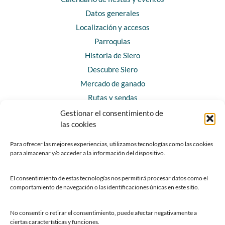
Datos generales
Localización y accesos
Parroquias
Historia de Siero
Descubre Siero
Mercado de ganado
Rutas y sendas
Gestionar el consentimiento de
las cookies
CONTACTO
Horarios y contacto
Para ofrecer las mejores experiencias, utilizamos tecnologías como las cookies
para almacenar y/o acceder a la información del dispositivo.
Teléfonos de interés
Formulario de contacto
El consentimiento de estas tecnologías nos permitirá procesar datos como el
Chatbot Siero
comportamiento de navegación o las identificaciones únicas en este sitio.
SEDES ELECTRÓNICAS
No consentir o retirar el consentimiento, puede afectar negativamente a
ciertas características y funciones.
Sede del Ayuntamiento de Siero