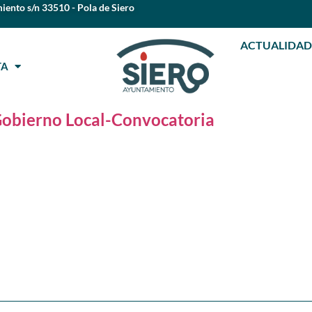
iento s/n 33510 - Pola de Siero
ACTUALIDAD
STA
Gobierno Local-Convocatoria