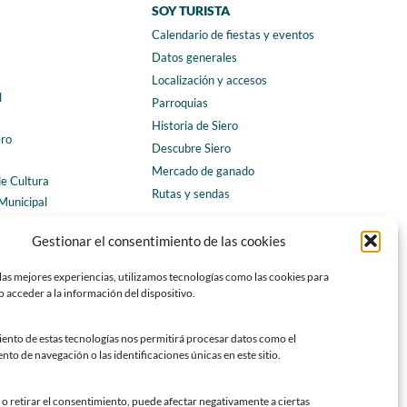
SOY TURISTA
Calendario de fiestas y eventos
a
Datos generales
Localización y accesos
l
Parroquias
Historia de Siero
ero
Descubre Siero
Mercado de ganado
de Cultura
Rutas y sendas
Municipal
ales
CONTACTO
Gestionar el consentimiento de las cookies
Horarios y contacto
las mejores experiencias, utilizamos tecnologías como las cookies para
Teléfonos de interés
 acceder a la información del dispositivo.
Formulario de contacto
Chatbot Siero
iento de estas tecnologías nos permitirá procesar datos como el
o de navegación o las identificaciones únicas en este sitio.
SEDES ELECTRÓNICAS
Sede del Ayuntamiento de Siero
o retirar el consentimiento, puede afectar negativamente a ciertas