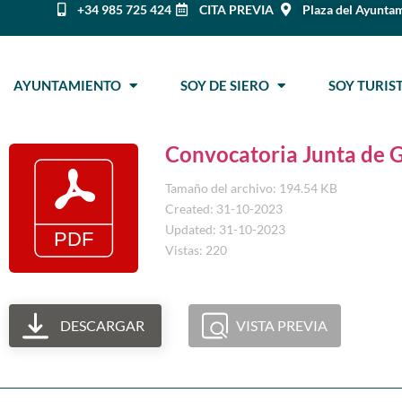
+34 985 725 424
CITA PREVIA
Plaza del Ayuntam
AYUNTAMIENTO
SOY DE SIERO
SOY TURI
Convocatoria Junta de 
Tamaño del archivo: 194.54 KB
Created: 31-10-2023
Updated: 31-10-2023
Vistas: 220
DESCARGAR
VISTA PREVIA