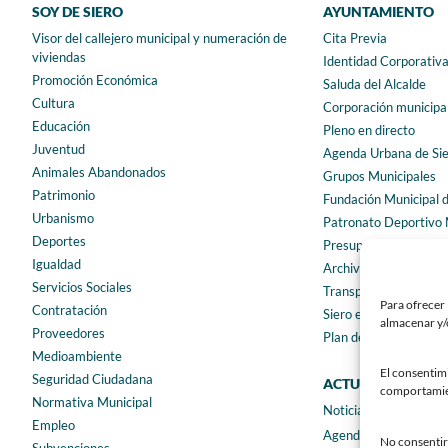
SOY DE SIERO
AYUNTAMIENTO
Visor del callejero municipal y numeración de
Cita Previa
viviendas
Identidad Corporativ
Promoción Económica
Saluda del Alcalde
Cultura
Corporación municipa
Educación
Pleno en directo
Juventud
Agenda Urbana de Si
Animales Abandonados
Grupos Municipales
Patrimonio
Fundación Municipal 
Urbanismo
Patronato Deportivo 
Deportes
Presupuestos municip
Igualdad
Archivo municipal
Servicios Sociales
Transparencia
Para ofrecer 
Contratación
Siero en Cifras
almacenar y/o
Proveedores
Plan de igualdad
Medioambiente
El consentim
Seguridad Ciudadana
ACTUALIDAD
comportamient
Normativa Municipal
Noticias
Empleo
Agenda
No consentir 