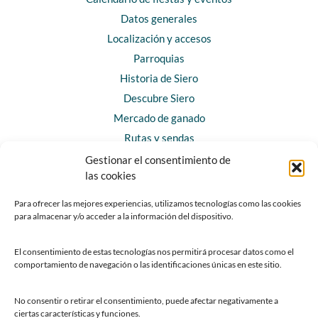
Datos generales
Localización y accesos
Parroquias
Historia de Siero
Descubre Siero
Mercado de ganado
Rutas y sendas
Gestionar el consentimiento de
las cookies
CONTACTO
Horarios y contacto
Para ofrecer las mejores experiencias, utilizamos tecnologías como las cookies
para almacenar y/o acceder a la información del dispositivo.
Teléfonos de interés
Formulario de contacto
El consentimiento de estas tecnologías nos permitirá procesar datos como el
Chatbot Siero
comportamiento de navegación o las identificaciones únicas en este sitio.
SEDES ELECTRÓNICAS
No consentir o retirar el consentimiento, puede afectar negativamente a
ciertas características y funciones.
Sede del Ayuntamiento de Siero