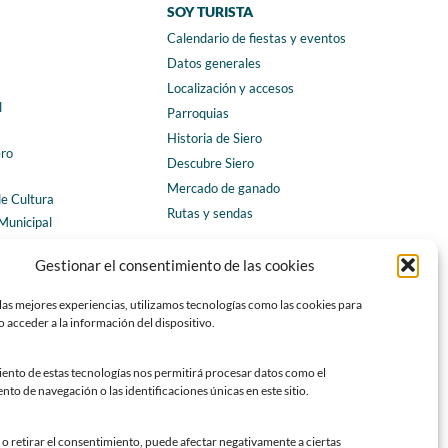
SOY TURISTA
Calendario de fiestas y eventos
a
Datos generales
Localización y accesos
l
Parroquias
Historia de Siero
ero
Descubre Siero
Mercado de ganado
de Cultura
Rutas y sendas
Municipal
ales
CONTACTO
Gestionar el consentimiento de las cookies
Horarios y contacto
las mejores experiencias, utilizamos tecnologías como las cookies para
Teléfonos de interés
 acceder a la información del dispositivo.
Formulario de contacto
Chatbot Siero
iento de estas tecnologías nos permitirá procesar datos como el
o de navegación o las identificaciones únicas en este sitio.
SEDES ELECTRÓNICAS
Sede del Ayuntamiento de Siero
o retirar el consentimiento, puede afectar negativamente a ciertas