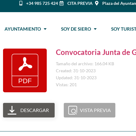
+34 985 725 424
CITA PREVIA
Plaza del Ayuntam
AYUNTAMIENTO
SOY DE SIERO
SOY TURI
Convocatoria Junta de 
Tamaño del archivo: 166.04 KB
Created: 31-10-2023
Updated: 31-10-2023
Vistas: 201
DESCARGAR
VISTA PREVIA