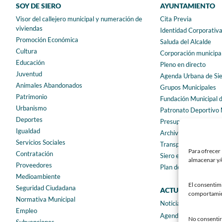
SOY DE SIERO
AYUNTAMIENTO
Visor del callejero municipal y numeración de
Cita Previa
viviendas
Identidad Corporativ
Promoción Económica
Saluda del Alcalde
Cultura
Corporación municipa
Educación
Pleno en directo
Juventud
Agenda Urbana de Si
Animales Abandonados
Grupos Municipales
Patrimonio
Fundación Municipal 
Urbanismo
Patronato Deportivo 
Deportes
Presupuestos municip
Igualdad
Archivo municipal
Servicios Sociales
Transparencia
Para ofrecer 
Contratación
Siero en Cifras
almacenar y/o
Proveedores
Plan de igualdad
Medioambiente
El consentim
Seguridad Ciudadana
ACTUALIDAD
comportamient
Normativa Municipal
Noticias
Empleo
Agenda
No consentir 