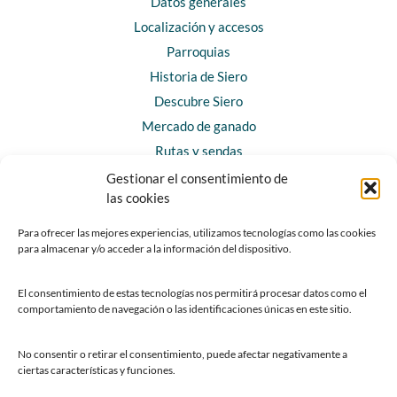
Datos generales
Localización y accesos
Parroquias
Historia de Siero
Descubre Siero
Mercado de ganado
Rutas y sendas
Gestionar el consentimiento de
las cookies
CONTACTO
Horarios y contacto
Para ofrecer las mejores experiencias, utilizamos tecnologías como las cookies
para almacenar y/o acceder a la información del dispositivo.
Teléfonos de interés
Formulario de contacto
El consentimiento de estas tecnologías nos permitirá procesar datos como el
Chatbot Siero
comportamiento de navegación o las identificaciones únicas en este sitio.
SEDES ELECTRÓNICAS
No consentir o retirar el consentimiento, puede afectar negativamente a
ciertas características y funciones.
Sede del Ayuntamiento de Siero
Sede de la Fundación Municipal de Cultura