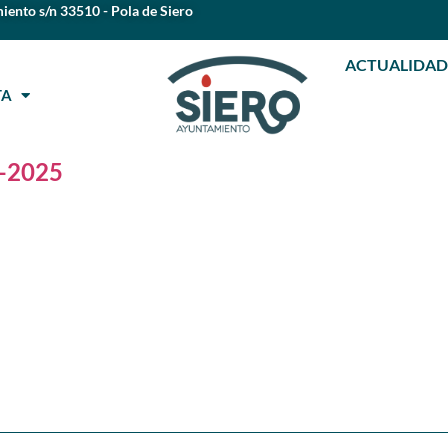
iento s/n 33510 - Pola de Siero
ACTUALIDAD
STA
9-2025