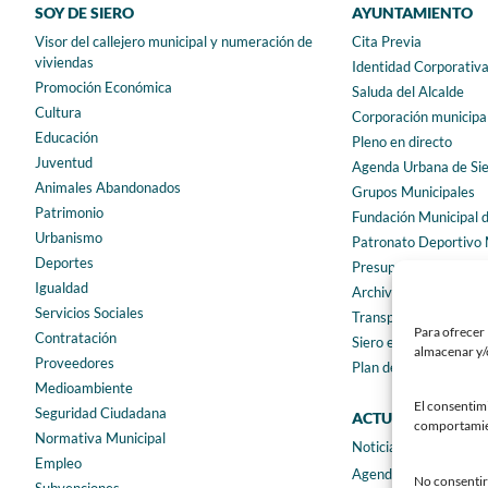
SOY DE SIERO
AYUNTAMIENTO
Visor del callejero municipal y numeración de
Cita Previa
viviendas
Identidad Corporativ
Promoción Económica
Saluda del Alcalde
Cultura
Corporación municipa
Educación
Pleno en directo
Juventud
Agenda Urbana de Si
Animales Abandonados
Grupos Municipales
Patrimonio
Fundación Municipal 
Urbanismo
Patronato Deportivo 
Deportes
Presupuestos municip
Igualdad
Archivo municipal
Servicios Sociales
Transparencia
Para ofrecer 
Contratación
Siero en Cifras
almacenar y/o
Proveedores
Plan de igualdad
Medioambiente
El consentim
Seguridad Ciudadana
ACTUALIDAD
comportamient
Normativa Municipal
Noticias
Empleo
Agenda
No consentir 