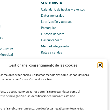
SOY TURISTA
Calendario de fiestas y eventos
a
Datos generales
Localización y accesos
l
Parroquias
Historia de Siero
ero
Descubre Siero
Mercado de ganado
de Cultura
Rutas y sendas
Municipal
ales
CONTACTO
Gestionar el consentimiento de las cookies
Horarios y contacto
las mejores experiencias, utilizamos tecnologías como las cookies para
Teléfonos de interés
 acceder a la información del dispositivo.
Formulario de contacto
Chatbot Siero
iento de estas tecnologías nos permitirá procesar datos como el
o de navegación o las identificaciones únicas en este sitio.
SEDES ELECTRÓNICAS
Sede del Ayuntamiento de Siero
o retirar el consentimiento, puede afectar negativamente a ciertas