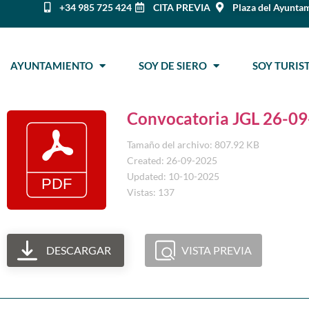
+34 985 725 424
CITA PREVIA
Plaza del Ayuntam
AYUNTAMIENTO
SOY DE SIERO
SOY TURI
Convocatoria JGL 26-0
Tamaño del archivo: 807.92 KB
Created: 26-09-2025
Updated: 10-10-2025
Vistas: 137
DESCARGAR
VISTA PREVIA