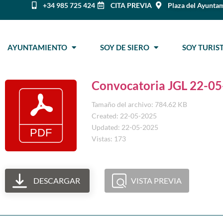
+34 985 725 424
CITA PREVIA
Plaza del Ayuntam
AYUNTAMIENTO
SOY DE SIERO
SOY TURI
Convocatoria JGL 22-05
Tamaño del archivo: 784.62 KB
Created: 22-05-2025
Updated: 22-05-2025
Vistas: 173
DESCARGAR
VISTA PREVIA