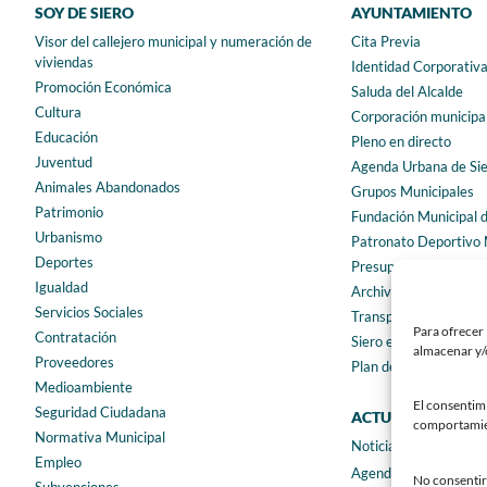
SOY DE SIERO
AYUNTAMIENTO
Visor del callejero municipal y numeración de
Cita Previa
viviendas
Identidad Corporativ
Promoción Económica
Saluda del Alcalde
Cultura
Corporación municipa
Educación
Pleno en directo
Juventud
Agenda Urbana de Si
Animales Abandonados
Grupos Municipales
Patrimonio
Fundación Municipal 
Urbanismo
Patronato Deportivo 
Deportes
Presupuestos municip
Igualdad
Archivo municipal
Servicios Sociales
Transparencia
Para ofrecer 
Contratación
Siero en Cifras
almacenar y/o
Proveedores
Plan de igualdad
Medioambiente
El consentim
Seguridad Ciudadana
ACTUALIDAD
comportamient
Normativa Municipal
Noticias
Empleo
Agenda
No consentir 