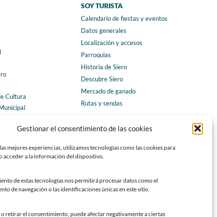
SOY TURISTA
Calendario de fiestas y eventos
a
Datos generales
Localización y accesos
l
Parroquias
Historia de Siero
ero
Descubre Siero
Mercado de ganado
de Cultura
Rutas y sendas
Municipal
ales
CONTACTO
Gestionar el consentimiento de las cookies
Horarios y contacto
las mejores experiencias, utilizamos tecnologías como las cookies para
Teléfonos de interés
 acceder a la información del dispositivo.
Formulario de contacto
Chatbot Siero
iento de estas tecnologías nos permitirá procesar datos como el
o de navegación o las identificaciones únicas en este sitio.
SEDES ELECTRÓNICAS
Sede del Ayuntamiento de Siero
o retirar el consentimiento, puede afectar negativamente a ciertas