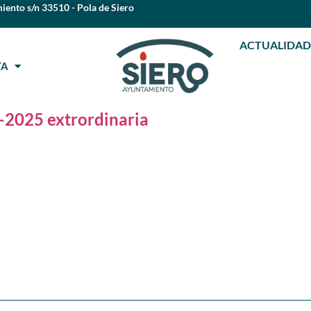
iento s/n 33510 - Pola de Siero
ACTUALIDAD
STA
-2025 extrordinaria