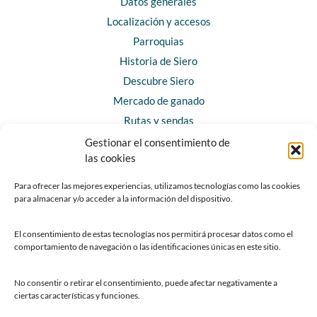
Datos generales
Localización y accesos
Parroquias
Historia de Siero
Descubre Siero
Mercado de ganado
Rutas y sendas
Gestionar el consentimiento de
las cookies
CONTACTO
Horarios y contacto
Para ofrecer las mejores experiencias, utilizamos tecnologías como las cookies
para almacenar y/o acceder a la información del dispositivo.
Teléfonos de interés
Formulario de contacto
El consentimiento de estas tecnologías nos permitirá procesar datos como el
Chatbot Siero
comportamiento de navegación o las identificaciones únicas en este sitio.
SEDES ELECTRÓNICAS
No consentir o retirar el consentimiento, puede afectar negativamente a
ciertas características y funciones.
Sede del Ayuntamiento de Siero
Sede de la Fundación Municipal de Cultura