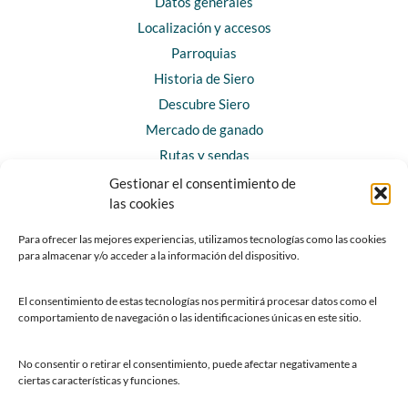
Datos generales
Localización y accesos
Parroquias
Historia de Siero
Descubre Siero
Mercado de ganado
Rutas y sendas
Gestionar el consentimiento de
las cookies
CONTACTO
Horarios y contacto
Para ofrecer las mejores experiencias, utilizamos tecnologías como las cookies
para almacenar y/o acceder a la información del dispositivo.
Teléfonos de interés
Formulario de contacto
El consentimiento de estas tecnologías nos permitirá procesar datos como el
Chatbot Siero
comportamiento de navegación o las identificaciones únicas en este sitio.
SEDES ELECTRÓNICAS
No consentir o retirar el consentimiento, puede afectar negativamente a
ciertas características y funciones.
Sede del Ayuntamiento de Siero
Sede de la Fundación Municipal de Cultura