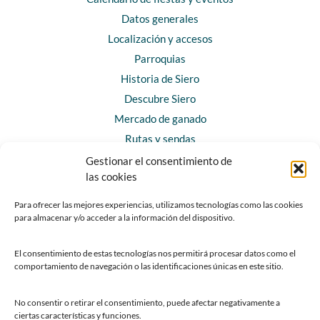
Datos generales
Localización y accesos
Parroquias
Historia de Siero
Descubre Siero
Mercado de ganado
Rutas y sendas
Gestionar el consentimiento de
las cookies
CONTACTO
Horarios y contacto
Para ofrecer las mejores experiencias, utilizamos tecnologías como las cookies
para almacenar y/o acceder a la información del dispositivo.
Teléfonos de interés
Formulario de contacto
El consentimiento de estas tecnologías nos permitirá procesar datos como el
Chatbot Siero
comportamiento de navegación o las identificaciones únicas en este sitio.
SEDES ELECTRÓNICAS
No consentir o retirar el consentimiento, puede afectar negativamente a
ciertas características y funciones.
Sede del Ayuntamiento de Siero