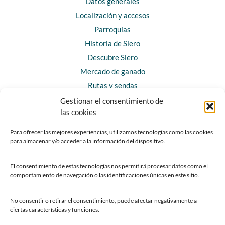
Datos generales
Localización y accesos
Parroquias
Historia de Siero
Descubre Siero
Mercado de ganado
Rutas y sendas
Gestionar el consentimiento de
las cookies
CONTACTO
Horarios y contacto
Para ofrecer las mejores experiencias, utilizamos tecnologías como las cookies
para almacenar y/o acceder a la información del dispositivo.
Teléfonos de interés
Formulario de contacto
El consentimiento de estas tecnologías nos permitirá procesar datos como el
Chatbot Siero
comportamiento de navegación o las identificaciones únicas en este sitio.
SEDES ELECTRÓNICAS
No consentir o retirar el consentimiento, puede afectar negativamente a
ciertas características y funciones.
Sede del Ayuntamiento de Siero
Sede de la Fundación Municipal de Cultura