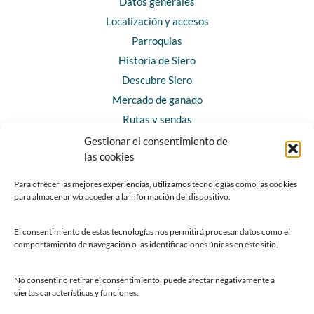
Datos generales
Localización y accesos
Parroquias
Historia de Siero
Descubre Siero
Mercado de ganado
Rutas y sendas
Gestionar el consentimiento de
las cookies
CONTACTO
Horarios y contacto
Para ofrecer las mejores experiencias, utilizamos tecnologías como las cookies
para almacenar y/o acceder a la información del dispositivo.
Teléfonos de interés
Formulario de contacto
El consentimiento de estas tecnologías nos permitirá procesar datos como el
Chatbot Siero
comportamiento de navegación o las identificaciones únicas en este sitio.
SEDES ELECTRÓNICAS
No consentir o retirar el consentimiento, puede afectar negativamente a
ciertas características y funciones.
Sede del Ayuntamiento de Siero
Sede de la Fundación Municipal de Cultura