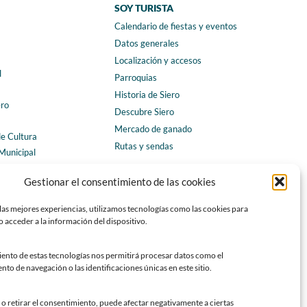
SOY TURISTA
Calendario de fiestas y eventos
a
Datos generales
Localización y accesos
l
Parroquias
Historia de Siero
ero
Descubre Siero
Mercado de ganado
de Cultura
Rutas y sendas
Municipal
ales
CONTACTO
Gestionar el consentimiento de las cookies
Horarios y contacto
las mejores experiencias, utilizamos tecnologías como las cookies para
Teléfonos de interés
 acceder a la información del dispositivo.
Formulario de contacto
Chatbot Siero
iento de estas tecnologías nos permitirá procesar datos como el
o de navegación o las identificaciones únicas en este sitio.
SEDES ELECTRÓNICAS
Sede del Ayuntamiento de Siero
o retirar el consentimiento, puede afectar negativamente a ciertas