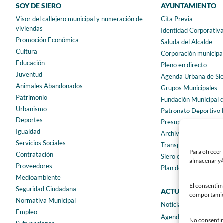
SOY DE SIERO
AYUNTAMIENTO
Visor del callejero municipal y numeración de
Cita Previa
viviendas
Identidad Corporativ
Promoción Económica
Saluda del Alcalde
Cultura
Corporación municipa
Educación
Pleno en directo
Juventud
Agenda Urbana de Si
Animales Abandonados
Grupos Municipales
Patrimonio
Fundación Municipal 
Urbanismo
Patronato Deportivo 
Deportes
Presupuestos municip
Igualdad
Archivo municipal
Servicios Sociales
Transparencia
Para ofrecer 
Contratación
Siero en Cifras
almacenar y/o
Proveedores
Plan de igualdad
Medioambiente
El consentim
Seguridad Ciudadana
ACTUALIDAD
comportamient
Normativa Municipal
Noticias
Empleo
Agenda
No consentir 