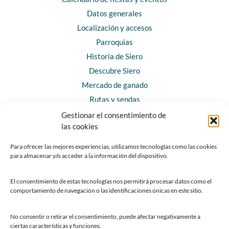
Datos generales
Localización y accesos
Parroquias
Historia de Siero
Descubre Siero
Mercado de ganado
Rutas y sendas
Gestionar el consentimiento de
las cookies
CONTACTO
Horarios y contacto
Para ofrecer las mejores experiencias, utilizamos tecnologías como las cookies
para almacenar y/o acceder a la información del dispositivo.
Teléfonos de interés
Formulario de contacto
El consentimiento de estas tecnologías nos permitirá procesar datos como el
Chatbot Siero
comportamiento de navegación o las identificaciones únicas en este sitio.
SEDES ELECTRÓNICAS
No consentir o retirar el consentimiento, puede afectar negativamente a
ciertas características y funciones.
Sede del Ayuntamiento de Siero