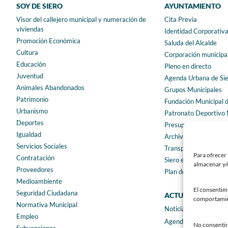
SOY DE SIERO
AYUNTAMIENTO
Visor del callejero municipal y numeración de
Cita Previa
viviendas
Identidad Corporativ
Promoción Económica
Saluda del Alcalde
Cultura
Corporación municipa
Educación
Pleno en directo
Juventud
Agenda Urbana de Si
Animales Abandonados
Grupos Municipales
Patrimonio
Fundación Municipal 
Urbanismo
Patronato Deportivo 
Deportes
Presupuestos municip
Igualdad
Archivo municipal
Servicios Sociales
Transparencia
Para ofrecer 
Contratación
Siero en Cifras
almacenar y/o
Proveedores
Plan de igualdad
Medioambiente
El consentim
Seguridad Ciudadana
ACTUALIDAD
comportamient
Normativa Municipal
Noticias
Empleo
Agenda
No consentir 