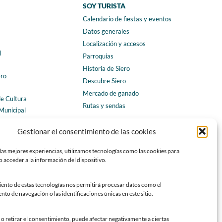
SOY TURISTA
Calendario de fiestas y eventos
a
Datos generales
Localización y accesos
l
Parroquias
Historia de Siero
ero
Descubre Siero
Mercado de ganado
de Cultura
Rutas y sendas
Municipal
ales
CONTACTO
Gestionar el consentimiento de las cookies
Horarios y contacto
las mejores experiencias, utilizamos tecnologías como las cookies para
Teléfonos de interés
 acceder a la información del dispositivo.
Formulario de contacto
Chatbot Siero
iento de estas tecnologías nos permitirá procesar datos como el
o de navegación o las identificaciones únicas en este sitio.
SEDES ELECTRÓNICAS
Sede del Ayuntamiento de Siero
o retirar el consentimiento, puede afectar negativamente a ciertas