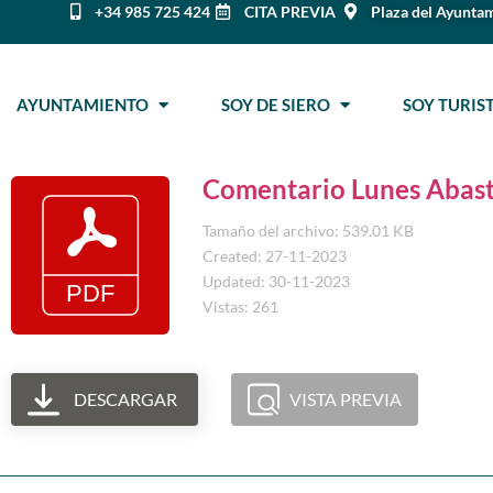
+34 985 725 424
CITA PREVIA
Plaza del Ayuntam
AYUNTAMIENTO
SOY DE SIERO
SOY TURI
Comentario Lunes Abast
Tamaño del archivo: 539.01 KB
Created: 27-11-2023
Updated: 30-11-2023
Vistas: 261
DESCARGAR
VISTA PREVIA