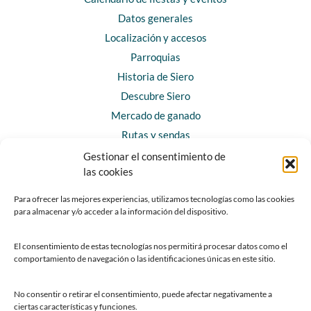
Datos generales
Localización y accesos
Parroquias
Historia de Siero
Descubre Siero
Mercado de ganado
Rutas y sendas
Gestionar el consentimiento de
las cookies
CONTACTO
Horarios y contacto
Para ofrecer las mejores experiencias, utilizamos tecnologías como las cookies
para almacenar y/o acceder a la información del dispositivo.
Teléfonos de interés
Formulario de contacto
El consentimiento de estas tecnologías nos permitirá procesar datos como el
Chatbot Siero
comportamiento de navegación o las identificaciones únicas en este sitio.
SEDES ELECTRÓNICAS
No consentir o retirar el consentimiento, puede afectar negativamente a
ciertas características y funciones.
Sede del Ayuntamiento de Siero