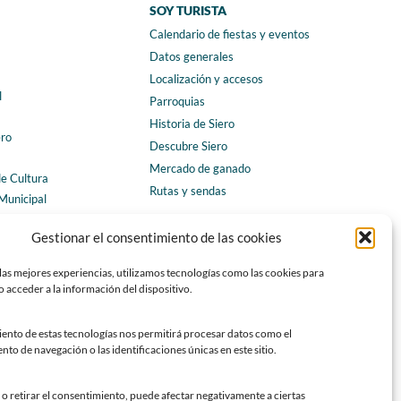
SOY TURISTA
Calendario de fiestas y eventos
a
Datos generales
Localización y accesos
l
Parroquias
Historia de Siero
ero
Descubre Siero
Mercado de ganado
de Cultura
Rutas y sendas
Municipal
ales
CONTACTO
Gestionar el consentimiento de las cookies
Horarios y contacto
las mejores experiencias, utilizamos tecnologías como las cookies para
Teléfonos de interés
 acceder a la información del dispositivo.
Formulario de contacto
Chatbot Siero
iento de estas tecnologías nos permitirá procesar datos como el
o de navegación o las identificaciones únicas en este sitio.
SEDES ELECTRÓNICAS
Sede del Ayuntamiento de Siero
o retirar el consentimiento, puede afectar negativamente a ciertas