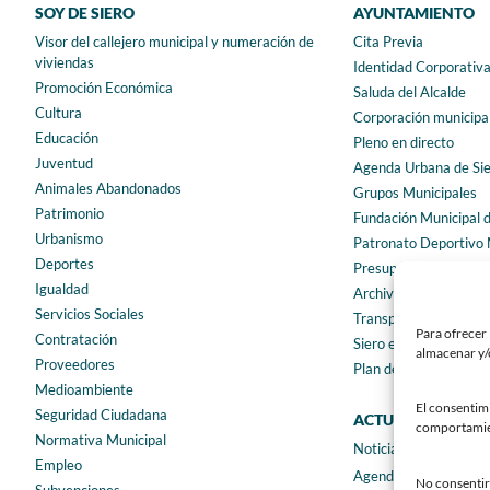
SOY DE SIERO
AYUNTAMIENTO
Visor del callejero municipal y numeración de
Cita Previa
viviendas
Identidad Corporativ
Promoción Económica
Saluda del Alcalde
Cultura
Corporación municipa
Educación
Pleno en directo
Juventud
Agenda Urbana de Si
Animales Abandonados
Grupos Municipales
Patrimonio
Fundación Municipal 
Urbanismo
Patronato Deportivo 
Deportes
Presupuestos municip
Igualdad
Archivo municipal
Servicios Sociales
Transparencia
Para ofrecer 
Contratación
Siero en Cifras
almacenar y/o
Proveedores
Plan de igualdad
Medioambiente
El consentim
Seguridad Ciudadana
ACTUALIDAD
comportamient
Normativa Municipal
Noticias
Empleo
Agenda
No consentir 