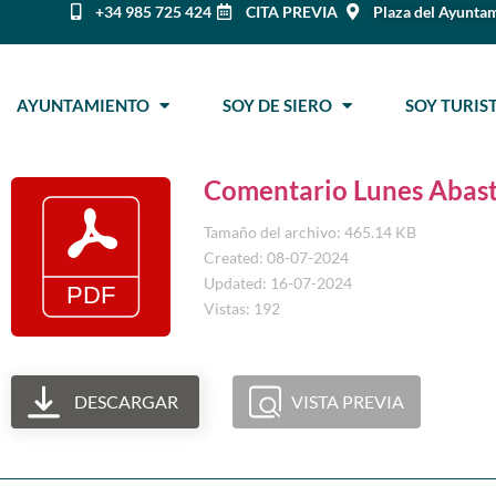
+34 985 725 424
CITA PREVIA
Plaza del Ayuntam
AYUNTAMIENTO
SOY DE SIERO
SOY TURI
Comentario Lunes Abast
Tamaño del archivo: 465.14 KB
Created: 08-07-2024
Updated: 16-07-2024
Vistas: 192
DESCARGAR
VISTA PREVIA