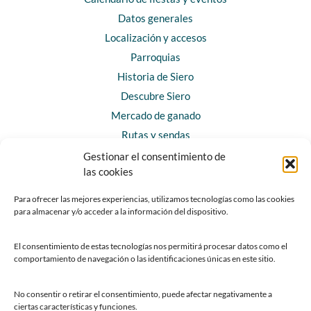
Datos generales
Localización y accesos
Parroquias
Historia de Siero
Descubre Siero
Mercado de ganado
Rutas y sendas
Gestionar el consentimiento de
las cookies
CONTACTO
Horarios y contacto
Para ofrecer las mejores experiencias, utilizamos tecnologías como las cookies
para almacenar y/o acceder a la información del dispositivo.
Teléfonos de interés
Formulario de contacto
El consentimiento de estas tecnologías nos permitirá procesar datos como el
Chatbot Siero
comportamiento de navegación o las identificaciones únicas en este sitio.
SEDES ELECTRÓNICAS
No consentir o retirar el consentimiento, puede afectar negativamente a
ciertas características y funciones.
Sede del Ayuntamiento de Siero