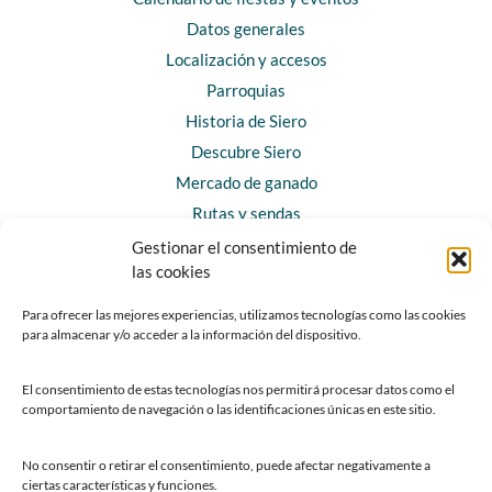
Datos generales
Localización y accesos
Parroquias
Historia de Siero
Descubre Siero
Mercado de ganado
Rutas y sendas
Gestionar el consentimiento de
las cookies
CONTACTO
Horarios y contacto
Para ofrecer las mejores experiencias, utilizamos tecnologías como las cookies
para almacenar y/o acceder a la información del dispositivo.
Teléfonos de interés
Formulario de contacto
El consentimiento de estas tecnologías nos permitirá procesar datos como el
Chatbot Siero
comportamiento de navegación o las identificaciones únicas en este sitio.
SEDES ELECTRÓNICAS
No consentir o retirar el consentimiento, puede afectar negativamente a
ciertas características y funciones.
Sede del Ayuntamiento de Siero