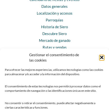
Datos generales
Localización y accesos
Parroquias
Historia de Siero
Descubre Siero
Mercado de ganado
Rutas y sendas
Gestionar el consentimiento de
las cookies
CONTACTO
Horarios y contacto
Para ofrecer las mejores experiencias, utilizamos tecnologías como las cookies
para almacenar y/o acceder a la información del dispositivo.
Teléfonos de interés
Formulario de contacto
El consentimiento de estas tecnologías nos permitirá procesar datos como el
Chatbot Siero
comportamiento de navegación o las identificaciones únicas en este sitio.
SEDES ELECTRÓNICAS
No consentir o retirar el consentimiento, puede afectar negativamente a
ciertas características y funciones.
Sede del Ayuntamiento de Siero