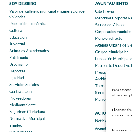
SOY DE SIERO
AYUNTAMIENTO
Visor del callejero municipal y numeración de
Cita Previa
viviendas
Identidad Corporativ
Promoción Económica
Saluda del Alcalde
Cultura
Corporación municipa
Educación
Pleno en directo
Juventud
Agenda Urbana de Si
Animales Abandonados
Grupos Municipales
Patrimonio
Fundación Municipal 
Urbanismo
Patronato Deportivo 
Deportes
Presupuestos municip
Igualdad
Archivo municipal
Servicios Sociales
Transparencia
Para ofrecer 
Contratación
Siero en Cifras
almacenar y/o
Proveedores
Plan de igualdad
Medioambiente
El consentim
Seguridad Ciudadana
ACTUALIDAD
comportamient
Normativa Municipal
Noticias
Empleo
Agenda
No consentir 