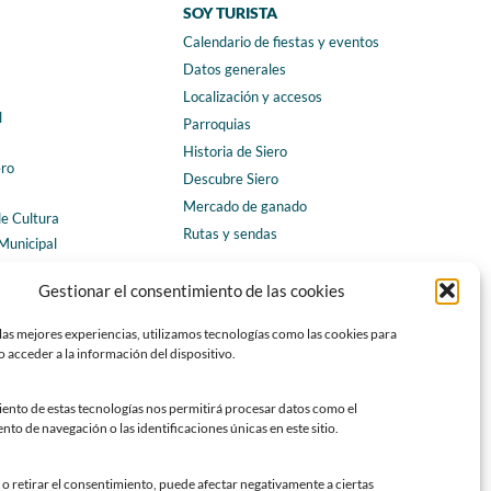
SOY TURISTA
Calendario de fiestas y eventos
a
Datos generales
Localización y accesos
l
Parroquias
Historia de Siero
ero
Descubre Siero
Mercado de ganado
de Cultura
Rutas y sendas
Municipal
ales
CONTACTO
Gestionar el consentimiento de las cookies
Horarios y contacto
las mejores experiencias, utilizamos tecnologías como las cookies para
Teléfonos de interés
 acceder a la información del dispositivo.
Formulario de contacto
Chatbot Siero
iento de estas tecnologías nos permitirá procesar datos como el
o de navegación o las identificaciones únicas en este sitio.
SEDES ELECTRÓNICAS
Sede del Ayuntamiento de Siero
o retirar el consentimiento, puede afectar negativamente a ciertas