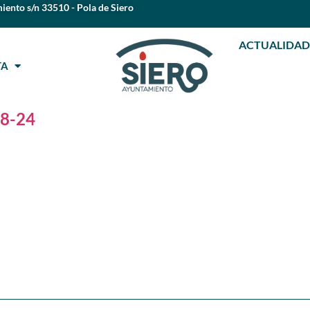
iento s/n 33510 - Pola de Siero
ACTUALIDAD
STA
08-24