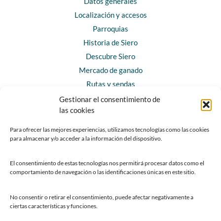
Datos generales
Localización y accesos
Parroquias
Historia de Siero
Descubre Siero
Mercado de ganado
Rutas y sendas
Gestionar el consentimiento de
las cookies
CONTACTO
Horarios y contacto
Para ofrecer las mejores experiencias, utilizamos tecnologías como las cookies
para almacenar y/o acceder a la información del dispositivo.
Teléfonos de interés
Formulario de contacto
El consentimiento de estas tecnologías nos permitirá procesar datos como el
Chatbot Siero
comportamiento de navegación o las identificaciones únicas en este sitio.
SEDES ELECTRÓNICAS
No consentir o retirar el consentimiento, puede afectar negativamente a
ciertas características y funciones.
Sede del Ayuntamiento de Siero
Sede de la Fundación Municipal de Cultura