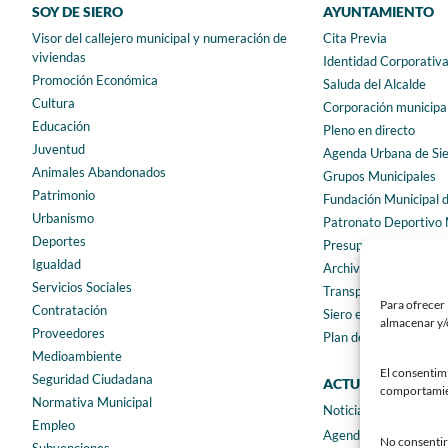
SOY DE SIERO
AYUNTAMIENTO
Visor del callejero municipal y numeración de
Cita Previa
viviendas
Identidad Corporativ
Promoción Económica
Saluda del Alcalde
Cultura
Corporación municipa
Educación
Pleno en directo
Juventud
Agenda Urbana de Si
Animales Abandonados
Grupos Municipales
Patrimonio
Fundación Municipal 
Urbanismo
Patronato Deportivo 
Deportes
Presupuestos municip
Igualdad
Archivo municipal
Servicios Sociales
Transparencia
Para ofrecer 
Contratación
Siero en Cifras
almacenar y/o
Proveedores
Plan de igualdad
Medioambiente
El consentim
Seguridad Ciudadana
ACTUALIDAD
comportamient
Normativa Municipal
Noticias
Empleo
Agenda
No consentir 