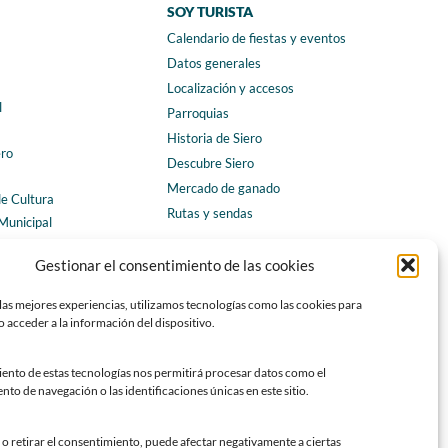
SOY TURISTA
Calendario de fiestas y eventos
a
Datos generales
Localización y accesos
l
Parroquias
Historia de Siero
ero
Descubre Siero
Mercado de ganado
de Cultura
Rutas y sendas
Municipal
ales
CONTACTO
Gestionar el consentimiento de las cookies
Horarios y contacto
las mejores experiencias, utilizamos tecnologías como las cookies para
Teléfonos de interés
 acceder a la información del dispositivo.
Formulario de contacto
Chatbot Siero
iento de estas tecnologías nos permitirá procesar datos como el
o de navegación o las identificaciones únicas en este sitio.
SEDES ELECTRÓNICAS
Sede del Ayuntamiento de Siero
o retirar el consentimiento, puede afectar negativamente a ciertas