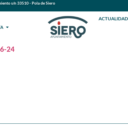
iento s/n 33510 - Pola de Siero
ACTUALIDAD
STA
06-24