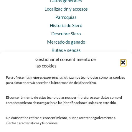
Datos generales
Localización y accesos
Parroquias
Historia de Siero
Descubre Siero
Mercado de ganado
Rutas y sendas
Gestionar el consentimiento de
las cookies
CONTACTO
Horarios y contacto
Para ofrecer las mejores experiencias, utilizamos tecnologías como las cookies
para almacenar y/o acceder a la información del dispositivo.
Teléfonos de interés
Formulario de contacto
El consentimiento de estas tecnologías nos permitirá procesar datos como el
Chatbot Siero
comportamiento de navegación o las identificaciones únicas en este sitio.
SEDES ELECTRÓNICAS
No consentir o retirar el consentimiento, puede afectar negativamente a
ciertas características y funciones.
Sede del Ayuntamiento de Siero
Sede de la Fundación Municipal de Cultura