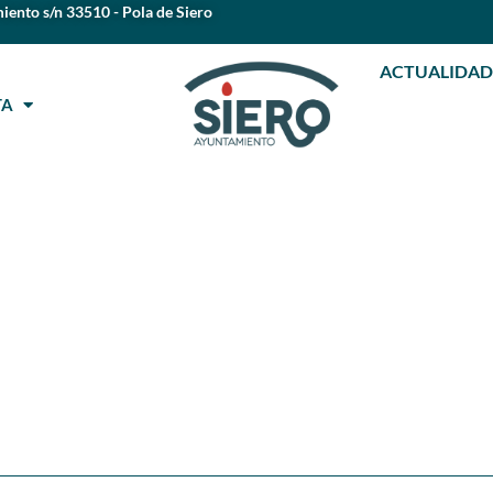
iento s/n 33510 - Pola de Siero
ACTUALIDAD
STA