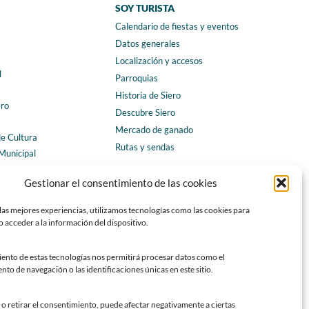
SOY TURISTA
Calendario de fiestas y eventos
a
Datos generales
Localización y accesos
l
Parroquias
Historia de Siero
ero
Descubre Siero
Mercado de ganado
de Cultura
Rutas y sendas
Municipal
ales
CONTACTO
Gestionar el consentimiento de las cookies
Horarios y contacto
las mejores experiencias, utilizamos tecnologías como las cookies para
Teléfonos de interés
 acceder a la información del dispositivo.
Formulario de contacto
Chatbot Siero
iento de estas tecnologías nos permitirá procesar datos como el
o de navegación o las identificaciones únicas en este sitio.
SEDES ELECTRÓNICAS
Sede del Ayuntamiento de Siero
o retirar el consentimiento, puede afectar negativamente a ciertas