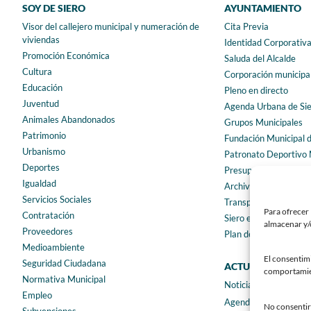
SOY DE SIERO
AYUNTAMIENTO
Visor del callejero municipal y numeración de
Cita Previa
viviendas
Identidad Corporativ
Promoción Económica
Saluda del Alcalde
Cultura
Corporación municipa
Educación
Pleno en directo
Juventud
Agenda Urbana de Si
Animales Abandonados
Grupos Municipales
Patrimonio
Fundación Municipal 
Urbanismo
Patronato Deportivo 
Deportes
Presupuestos municip
Igualdad
Archivo municipal
Servicios Sociales
Transparencia
Para ofrecer 
Contratación
Siero en Cifras
almacenar y/o
Proveedores
Plan de igualdad
Medioambiente
El consentim
Seguridad Ciudadana
ACTUALIDAD
comportamient
Normativa Municipal
Noticias
Empleo
Agenda
No consentir 