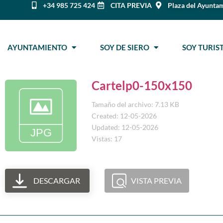
+34 985 725 424
CITA PREVIA
Plaza del Ayuntam
AYUNTAMIENTO
SOY DE SIERO
SOY TURI
Cartelp0-150x150
Tamaño del archivo: 7.13 KB
Created: 12-05-2026
Updated: 12-05-2026
Vistas: 17
DESCARGAR
VISTA PREVIA