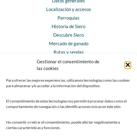
Datos generales
Localización y accesos
Parroquias
Historia de Siero
Descubre Siero
Mercado de ganado
Rutas y sendas
Gestionar el consentimiento de
las cookies
CONTACTO
Horarios y contacto
Para ofrecer las mejores experiencias, utilizamos tecnologías como las cookies
para almacenar y/o acceder a la información del dispositivo.
Teléfonos de interés
Formulario de contacto
El consentimiento de estas tecnologías nos permitirá procesar datos como el
Chatbot Siero
comportamiento de navegación o las identificaciones únicas en este sitio.
SEDES ELECTRÓNICAS
No consentir o retirar el consentimiento, puede afectar negativamente a
ciertas características y funciones.
Sede del Ayuntamiento de Siero
Sede de la Fundación Municipal de Cultura