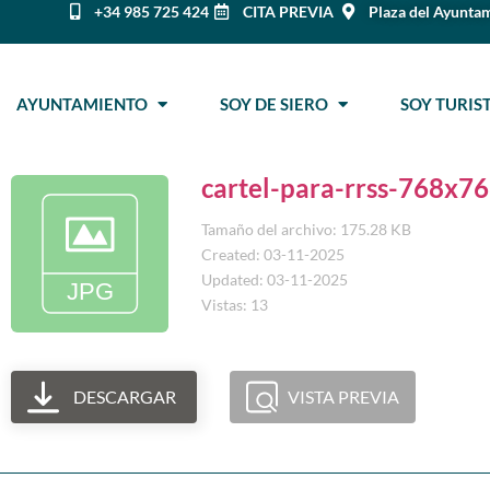
+34 985 725 424
CITA PREVIA
Plaza del Ayuntam
AYUNTAMIENTO
SOY DE SIERO
SOY TURI
cartel-para-rrss-768x7
Tamaño del archivo: 175.28 KB
Created: 03-11-2025
Updated: 03-11-2025
Vistas: 13
DESCARGAR
VISTA PREVIA