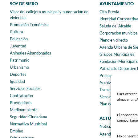
SOY DE SIERO
AYUNTAMIENTO
Visor del callejero municipal y numeración de
Cita Previa
viviendas
Identidad Corporativ
Promoción Económica
Saluda del Alcalde
Cultura
Corporación municipa
Educación
Pleno en directo
Juventud
Agenda Urbana de Si
Animales Abandonados
Grupos Municipales
Patrimonio
Fundación Municipal 
Urbanismo
Patronato Deportivo 
Deportes
Presupuestos municip
Igualdad
Archivo municipal
Servicios Sociales
Transparencia
Para ofrecer 
Contratación
Siero en Cifras
almacenar y/o
Proveedores
Plan de igualdad
Medioambiente
El consentim
Seguridad Ciudadana
ACTUALIDAD
comportamient
Normativa Municipal
Noticias
Empleo
Agenda
No consentir 