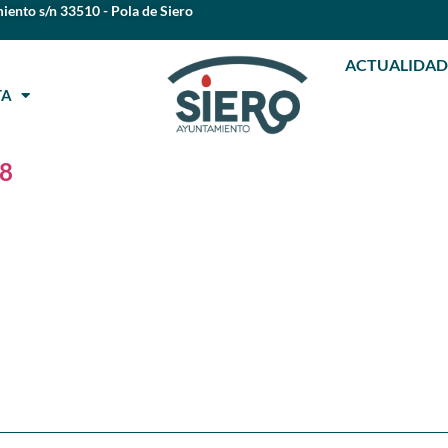
iento s/n 33510 - Pola de Siero
ACTUALIDAD
STA
68