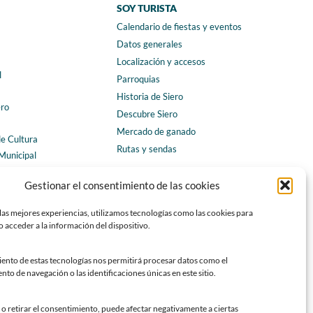
SOY TURISTA
Calendario de fiestas y eventos
a
Datos generales
Localización y accesos
l
Parroquias
Historia de Siero
ero
Descubre Siero
Mercado de ganado
de Cultura
Rutas y sendas
Municipal
ales
CONTACTO
Gestionar el consentimiento de las cookies
Horarios y contacto
las mejores experiencias, utilizamos tecnologías como las cookies para
Teléfonos de interés
 acceder a la información del dispositivo.
Formulario de contacto
Chatbot Siero
iento de estas tecnologías nos permitirá procesar datos como el
o de navegación o las identificaciones únicas en este sitio.
SEDES ELECTRÓNICAS
Sede del Ayuntamiento de Siero
o retirar el consentimiento, puede afectar negativamente a ciertas