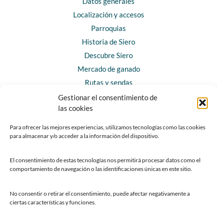
Datos generales
Localización y accesos
Parroquias
Historia de Siero
Descubre Siero
Mercado de ganado
Rutas y sendas
Gestionar el consentimiento de
las cookies
CONTACTO
Horarios y contacto
Para ofrecer las mejores experiencias, utilizamos tecnologías como las cookies
para almacenar y/o acceder a la información del dispositivo.
Teléfonos de interés
Formulario de contacto
El consentimiento de estas tecnologías nos permitirá procesar datos como el
Chatbot Siero
comportamiento de navegación o las identificaciones únicas en este sitio.
SEDES ELECTRÓNICAS
No consentir o retirar el consentimiento, puede afectar negativamente a
ciertas características y funciones.
Sede del Ayuntamiento de Siero
Sede de la Fundación Municipal de Cultura