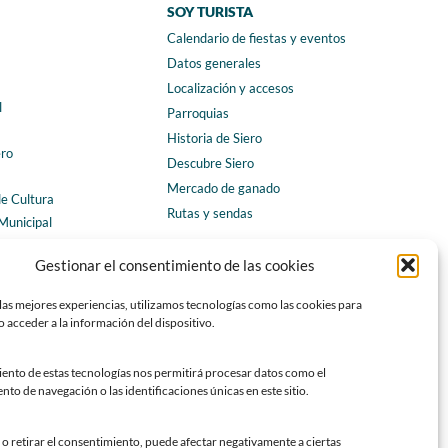
SOY TURISTA
Calendario de fiestas y eventos
a
Datos generales
Localización y accesos
l
Parroquias
Historia de Siero
ero
Descubre Siero
Mercado de ganado
de Cultura
Rutas y sendas
Municipal
ales
CONTACTO
Gestionar el consentimiento de las cookies
Horarios y contacto
las mejores experiencias, utilizamos tecnologías como las cookies para
Teléfonos de interés
 acceder a la información del dispositivo.
Formulario de contacto
Chatbot Siero
iento de estas tecnologías nos permitirá procesar datos como el
o de navegación o las identificaciones únicas en este sitio.
SEDES ELECTRÓNICAS
Sede del Ayuntamiento de Siero
o retirar el consentimiento, puede afectar negativamente a ciertas