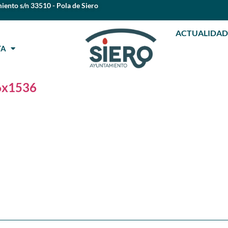
iento s/n 33510 - Pola de Siero
ACTUALIDAD
STA
86x1536