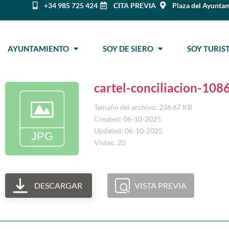
+34 985 725 424
CITA PREVIA
Plaza del Ayuntam
AYUNTAMIENTO
SOY DE SIERO
SOY TURI
cartel-conciliacion-10
Tamaño del archivo: 236.67 KB
Created: 06-10-2025
Updated: 06-10-2025
Vistas: 20
DESCARGAR
VISTA PREVIA