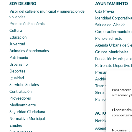
SOY DE SIERO
AYUNTAMIENTO
Visor del callejero municipal y numeración de
Cita Previa
viviendas
Identidad Corporativ
Promoción Económica
Saluda del Alcalde
Cultura
Corporación municipa
Educación
Pleno en directo
Juventud
Agenda Urbana de Si
Animales Abandonados
Grupos Municipales
Patrimonio
Fundación Municipal 
Urbanismo
Patronato Deportivo 
Deportes
Presupuestos municip
Igualdad
Archivo municipal
Servicios Sociales
Transparencia
Para ofrecer 
Contratación
Siero en Cifras
almacenar y/o
Proveedores
Plan de igualdad
Medioambiente
El consentim
Seguridad Ciudadana
ACTUALIDAD
comportamient
Normativa Municipal
Noticias
Empleo
Agenda
No consentir 