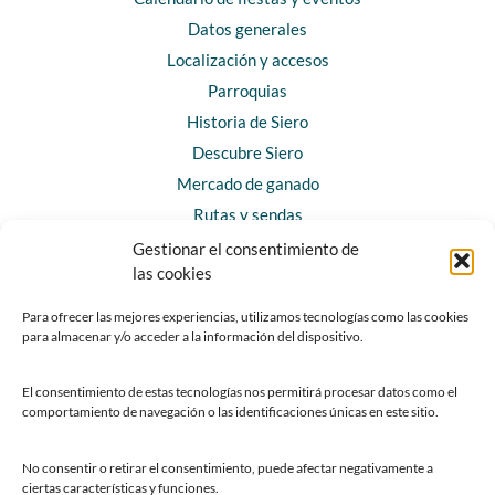
Datos generales
Localización y accesos
Parroquias
Historia de Siero
Descubre Siero
Mercado de ganado
Rutas y sendas
Gestionar el consentimiento de
las cookies
CONTACTO
Horarios y contacto
Para ofrecer las mejores experiencias, utilizamos tecnologías como las cookies
para almacenar y/o acceder a la información del dispositivo.
Teléfonos de interés
Formulario de contacto
El consentimiento de estas tecnologías nos permitirá procesar datos como el
Chatbot Siero
comportamiento de navegación o las identificaciones únicas en este sitio.
SEDES ELECTRÓNICAS
No consentir o retirar el consentimiento, puede afectar negativamente a
ciertas características y funciones.
Sede del Ayuntamiento de Siero