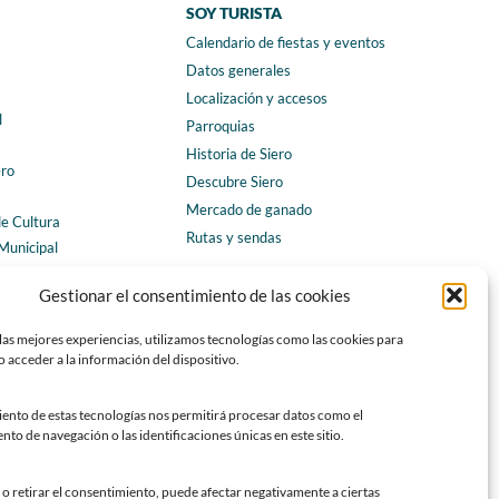
SOY TURISTA
Calendario de fiestas y eventos
a
Datos generales
Localización y accesos
l
Parroquias
Historia de Siero
ero
Descubre Siero
Mercado de ganado
de Cultura
Rutas y sendas
Municipal
ales
CONTACTO
Gestionar el consentimiento de las cookies
Horarios y contacto
las mejores experiencias, utilizamos tecnologías como las cookies para
Teléfonos de interés
 acceder a la información del dispositivo.
Formulario de contacto
Chatbot Siero
iento de estas tecnologías nos permitirá procesar datos como el
o de navegación o las identificaciones únicas en este sitio.
SEDES ELECTRÓNICAS
Sede del Ayuntamiento de Siero
o retirar el consentimiento, puede afectar negativamente a ciertas