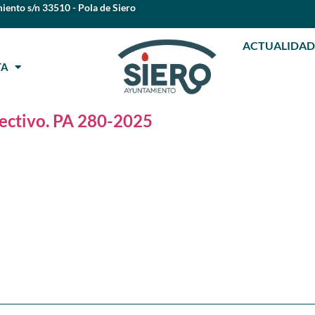
iento s/n 33510 - Pola de Siero
ACTUALIDAD
STA
ectivo. PA 280-2025