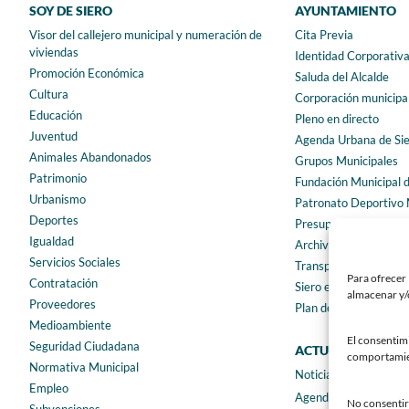
SOY DE SIERO
AYUNTAMIENTO
Visor del callejero municipal y numeración de
Cita Previa
viviendas
Identidad Corporativ
Promoción Económica
Saluda del Alcalde
Cultura
Corporación municipa
Educación
Pleno en directo
Juventud
Agenda Urbana de Si
Animales Abandonados
Grupos Municipales
Patrimonio
Fundación Municipal 
Urbanismo
Patronato Deportivo 
Deportes
Presupuestos municip
Igualdad
Archivo municipal
Servicios Sociales
Transparencia
Para ofrecer 
Contratación
Siero en Cifras
almacenar y/o
Proveedores
Plan de igualdad
Medioambiente
El consentim
Seguridad Ciudadana
ACTUALIDAD
comportamient
Normativa Municipal
Noticias
Empleo
Agenda
No consentir 