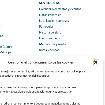
SOY TURISTA
Calendario de fiestas y eventos
a
Datos generales
Localización y accesos
l
Parroquias
Historia de Siero
ero
Descubre Siero
Mercado de ganado
de Cultura
Rutas y sendas
Municipal
ales
CONTACTO
Gestionar el consentimiento de las cookies
Horarios y contacto
las mejores experiencias, utilizamos tecnologías como las cookies para
Teléfonos de interés
 acceder a la información del dispositivo.
Formulario de contacto
Chatbot Siero
iento de estas tecnologías nos permitirá procesar datos como el
o de navegación o las identificaciones únicas en este sitio.
SEDES ELECTRÓNICAS
Sede del Ayuntamiento de Siero
o retirar el consentimiento, puede afectar negativamente a ciertas