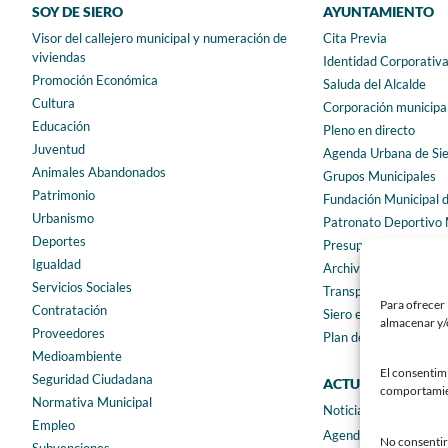
SOY DE SIERO
AYUNTAMIENTO
Visor del callejero municipal y numeración de
Cita Previa
viviendas
Identidad Corporativ
Promoción Económica
Saluda del Alcalde
Cultura
Corporación municipa
Educación
Pleno en directo
Juventud
Agenda Urbana de Si
Animales Abandonados
Grupos Municipales
Patrimonio
Fundación Municipal 
Urbanismo
Patronato Deportivo 
Deportes
Presupuestos municip
Igualdad
Archivo municipal
Servicios Sociales
Transparencia
Para ofrecer 
Contratación
Siero en Cifras
almacenar y/o
Proveedores
Plan de igualdad
Medioambiente
El consentim
Seguridad Ciudadana
ACTUALIDAD
comportamient
Normativa Municipal
Noticias
Empleo
Agenda
No consentir 