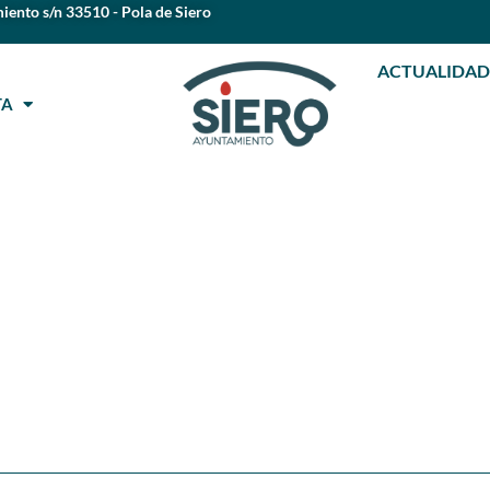
iento s/n 33510 - Pola de Siero
ACTUALIDAD
STA