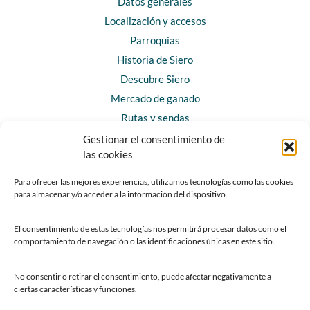
Datos generales
Localización y accesos
Parroquias
Historia de Siero
Descubre Siero
Mercado de ganado
Rutas y sendas
Gestionar el consentimiento de
las cookies
CONTACTO
Horarios y contacto
Para ofrecer las mejores experiencias, utilizamos tecnologías como las cookies
para almacenar y/o acceder a la información del dispositivo.
Teléfonos de interés
Formulario de contacto
El consentimiento de estas tecnologías nos permitirá procesar datos como el
Chatbot Siero
comportamiento de navegación o las identificaciones únicas en este sitio.
SEDES ELECTRÓNICAS
No consentir o retirar el consentimiento, puede afectar negativamente a
ciertas características y funciones.
Sede del Ayuntamiento de Siero
Sede de la Fundación Municipal de Cultura