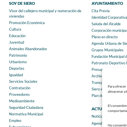
SOY DE SIERO
AYUNTAMIENTO
Visor del callejero municipal y numeración de
Cita Previa
viviendas
Identidad Corporativ
Promoción Económica
Saluda del Alcalde
Cultura
Corporación municipa
Educación
Pleno en directo
Juventud
Agenda Urbana de Si
Animales Abandonados
Grupos Municipales
Patrimonio
Fundación Municipal 
Urbanismo
Patronato Deportivo 
Deportes
Presupuestos municip
Igualdad
Archivo municipal
Servicios Sociales
Transparencia
Para ofrecer 
Contratación
Siero en Cifras
almacenar y/o
Proveedores
Plan de igualdad
Medioambiente
El consentim
Seguridad Ciudadana
ACTUALIDAD
comportamient
Normativa Municipal
Noticias
Empleo
Agenda
No consentir 