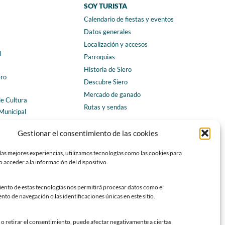
SOY TURISTA
Calendario de fiestas y eventos
a
Datos generales
Localización y accesos
l
Parroquias
Historia de Siero
ero
Descubre Siero
Mercado de ganado
de Cultura
Rutas y sendas
Municipal
ales
CONTACTO
Gestionar el consentimiento de las cookies
Horarios y contacto
las mejores experiencias, utilizamos tecnologías como las cookies para
Teléfonos de interés
 acceder a la información del dispositivo.
Formulario de contacto
Chatbot Siero
iento de estas tecnologías nos permitirá procesar datos como el
o de navegación o las identificaciones únicas en este sitio.
SEDES ELECTRÓNICAS
Sede del Ayuntamiento de Siero
o retirar el consentimiento, puede afectar negativamente a ciertas