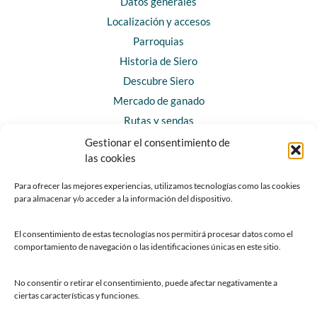
Datos generales
Localización y accesos
Parroquias
Historia de Siero
Descubre Siero
Mercado de ganado
Rutas y sendas
Gestionar el consentimiento de
las cookies
CONTACTO
Horarios y contacto
Para ofrecer las mejores experiencias, utilizamos tecnologías como las cookies
para almacenar y/o acceder a la información del dispositivo.
Teléfonos de interés
Formulario de contacto
El consentimiento de estas tecnologías nos permitirá procesar datos como el
Chatbot Siero
comportamiento de navegación o las identificaciones únicas en este sitio.
SEDES ELECTRÓNICAS
No consentir o retirar el consentimiento, puede afectar negativamente a
ciertas características y funciones.
Sede del Ayuntamiento de Siero
Sede de la Fundación Municipal de Cultura